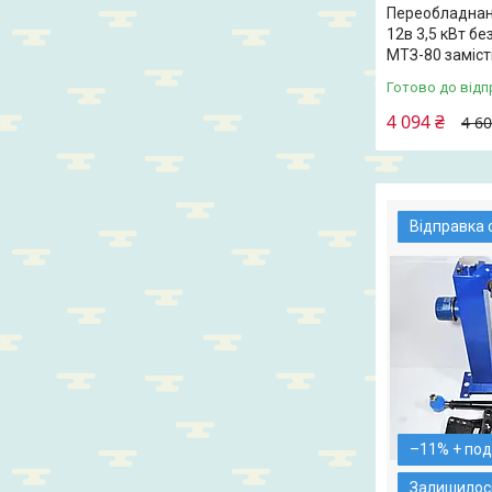
Переобладнан
12в 3,5 кВт бе
МТЗ-80 заміст
Готово до відп
4 094 ₴
4 60
Відправка 
–11%
Залишилось