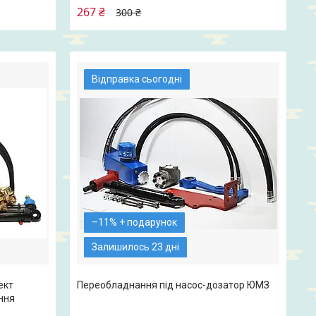
267 ₴
300 ₴
Відправка сьогодні
–11%
Залишилось 23 дні
ект
Переобладнання під насос-дозатор ЮМЗ
ння