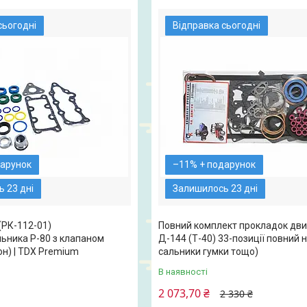
сьогодні
Відправка сьогодні
–11%
 23 дні
Залишилось 23 дні
(РК-112-01)
Повний комплект прокладок дви
льника Р-80 з клапаном
Д-144 (Т-40) 33-позиції повний н
он) | TDX Premium
сальники гумки тощо)
В наявності
2 073,70 ₴
2 330 ₴