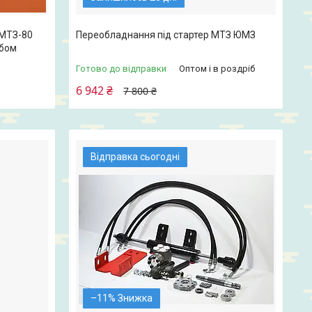
 МТЗ-80
Переобладнання під стартер МТЗ ЮМЗ
убом
Готово до відправки
Оптом і в роздріб
6 942 ₴
7 800 ₴
Відправка сьогодні
–11%