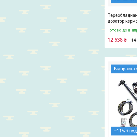
Переобладнанн
дозатор керм
Готово до відп
12 638 ₴
14
Відправка 
–11%