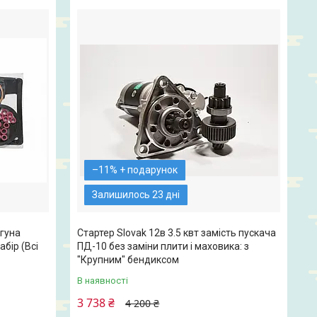
–11%
Залишилось 23 дні
гуна
Стартер Slovak 12в 3.5 квт замість пускача
абір (Всі
ПД-10 без заміни плити і маховика: з
"Крупним" бендиксом
В наявності
3 738 ₴
4 200 ₴