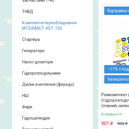
Запчастини Т-40
Відправка 
ТНВД
Комплекти переобладнання
МТЗ,ЮМЗ,Т-40,Т-150
Стартера
Генератори
Насос-дозатори
–11%
Гідророзподільники
Залишилось
Диски зчеплення (фередо)
Ремкомплект 
НШ
(гідророзподі
(повний, силік
Фари
В наявності
Гідроциліндри
801 ₴
900 ₴