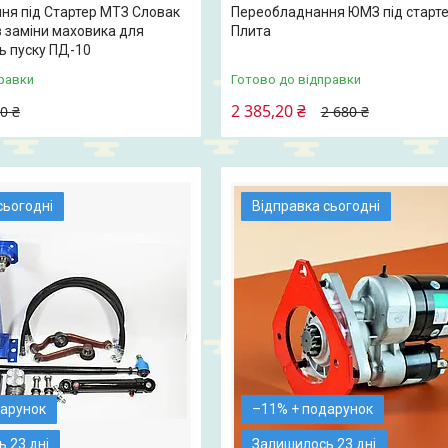
ня під Стартер МТЗ Словак
Переобладнання ЮМЗ під стартер
з заміни маховика для
Плита
ь пуску ПД-10
равки
Готово до відправки
2 385,20 ₴
0 ₴
2 680 ₴
сьогодні
Відправка сьогодні
–11%
 23 дні
Залишилось 23 дні