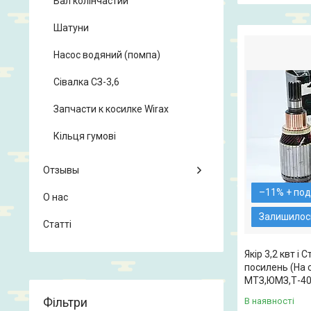
Вал колінчастий
Шатуни
Насос водяний (помпа)
Сівалка СЗ-3,6
Запчасти к косилке Wirax
Кільця гумові
Отзывы
–11%
О нас
Залишилось
Статті
Якір 3,2 квт і 
посилень (На 
МТЗ,ЮМЗ,Т-40
Фільтри
В наявності