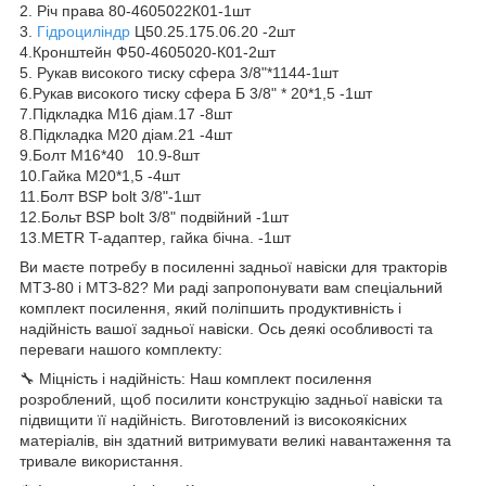
2. Річ права 80-4605022К01-1шт
3.
Гідроциліндр
Ц50.25.175.06.20 -2шт
4.Кронштейн Ф50-4605020-К01-2шт
5. Рукав високого тиску сфера 3/8"*1144-1шт
6.Рукав високого тиску сфера Б 3/8" * 20*1,5 -1шт
7.Підкладка М16 діам.17 -8шт
8.Підкладка М20 діам.21 -4шт
9.Болт М16*40 10.9-8шт
10.Гайка М20*1,5 -4шт
11.Болт BSP bolt 3/8"-1шт
12.Больт BSP bolt 3/8" подвійний -1шт
13.METR T-адаптер, гайка бічна. -1шт
Ви маєте потребу в посиленні задньої навіски для тракторів
МТЗ-80 і МТЗ-82? Ми раді запропонувати вам спеціальний
комплект посилення, який поліпшить продуктивність і
надійність вашої задньої навіски. Ось деякі особливості та
переваги нашого комплекту:
🔧 Міцність і надійність: Наш комплект посилення
розроблений, щоб посилити конструкцію задньої навіски та
підвищити її надійність. Виготовлений із високоякісних
матеріалів, він здатний витримувати великі навантаження та
тривале використання.