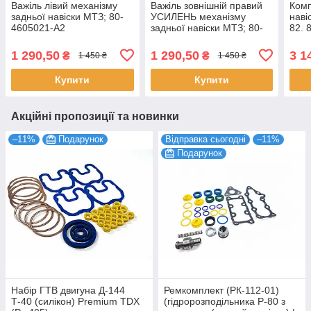
Важіль лівий механізму
Важіль зовнішній правий
Комп
задньої навіски МТЗ; 80-
УСИЛЕНЬ механізму
наві
4605021-А2
задньої навіски МТЗ; 80-
82. 
4605022-А
1 290,50
1 290,50
3 1
₴
₴
1 450 ₴
1 450 ₴
Купити
Купити
Акційні пропозиції та новинки
–11%
Подарунок
Відправка сьогодні
–11%
Подарунок
Набір ГТВ двигуна Д-144
Ремкомплект (РК-112-01)
Т-40 (силікон) Premium TDX
(гідророзподільника Р-80 з