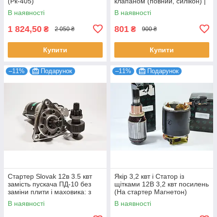
(Рк-405)
клапаном (повний, силікон) |
TDX Premium
В наявності
В наявності
1 824,50
801
₴
₴
2 050 ₴
900 ₴
Купити
Купити
–11%
Подарунок
–11%
Подарунок
Стартер Slovak 12в 3.5 квт
Якір 3,2 квт і Статор із
замість пускача ПД-10 без
щітками 12В 3,2 квт посилень
заміни плити і маховика: з
(На стартер Магнетон)
"Крупним" бендиксом
МТЗ,ЮМЗ,Т-40,Т-25
В наявності
В наявності