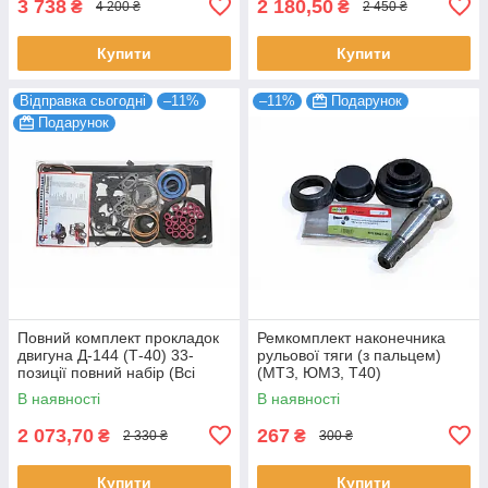
3 738
2 180,50
₴
₴
4 200 ₴
2 450 ₴
Купити
Купити
Відправка сьогодні
–11%
–11%
Подарунок
Подарунок
Повний комплект прокладок
Ремкомплект наконечника
двигуна Д-144 (Т-40) 33-
рульової тяги (з пальцем)
позиції повний набір (Всі
(МТЗ, ЮМЗ, Т40)
сальники гумки тощо)
В наявності
В наявності
2 073,70
267
₴
₴
2 330 ₴
300 ₴
Купити
Купити