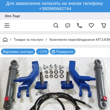
Для замовлення натисніть на значок телефону
+380965842744
Опт-Торг
Товари та послуги
Комплекти переобладнання МТЗ,ЮМ
Відправка сьогодні
–11%
Подарунок