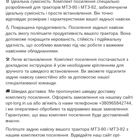
⚙️ Ідеальна сумісність: Комплект посилення спеціально
розроблений для тракторів МТЗ-80 і МТЗ-82, забезпечуючи
ідеальну сумісність і просте встановлення. Він точно
відповідає розмірам і характеристикам вашої задньої навіски.
💪 Покращена продуктивність: Посилення задньої навіски
дасть змогу поліпшити продуктивність вашого трактора. Вона
допоможе покращити керованість, стійкість і підіймальну
здатність, що особливо важливо під час роботи з важкими
навісними обладнаннями.
🛠️ Легке встановлення: Комплект посилення постачається з
докладною інструкцією й усім необхідним кріпленням для
зручного та швидкого встановлення. Ви зможете підсилити
задню навіску самостійно або за допомогою нашої
спеціалізованої команди.
🚚 Швидка доставка: Ми пропонуємо швидку доставку
комплекту посилення. Оформіть замовлення на нашому сайті
opt-torg.in.ua або зв'яжіть із нами телефоном +380965842744,
і ми оперативно обробимо та відправимо ваше замовлення.
Гарантуємо, що ваш комплект посилення буде доставлений
вчасно.
Поліпште задню навіску вашого трактора МТЗ-80 і МТЗ-82 з
нашим комплектом посилення. Відвідайте наш сайт opt-