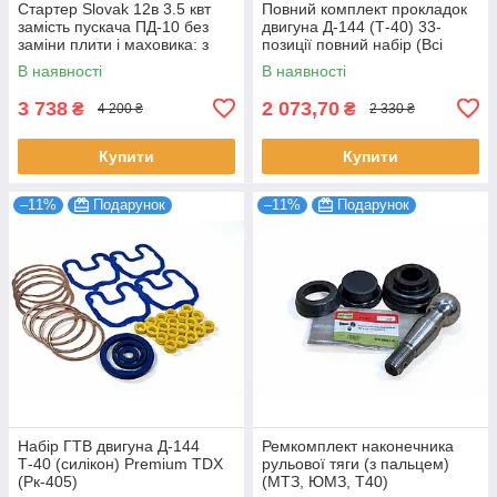
Стартер Slovak 12в 3.5 квт
Повний комплект прокладок
замість пускача ПД-10 без
двигуна Д-144 (Т-40) 33-
заміни плити і маховика: з
позиції повний набір (Всі
"Крупним" бендиксом
сальники гумки тощо)
В наявності
В наявності
3 738
2 073,70
₴
₴
4 200 ₴
2 330 ₴
Купити
Купити
–11%
Подарунок
–11%
Подарунок
Набір ГТВ двигуна Д-144
Ремкомплект наконечника
Т-40 (силікон) Premium TDX
рульової тяги (з пальцем)
(Рк-405)
(МТЗ, ЮМЗ, Т40)