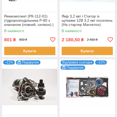
Ремкомплект (РК-112-01)
Якір 3,2 квт і Статор із
(гідророзподільника Р-80 з
щітками 12В 3,2 квт посилень
клапаном (повний, силікон) |
(На стартер Магнетон)
TDX Premium
МТЗ,ЮМЗ,Т-40,Т-25
В наявності
В наявності
801
2 180,50
₴
₴
900 ₴
2 450 ₴
Купити
Купити
–11%
Подарунок
Відправка сьогодні
–11%
Подарунок