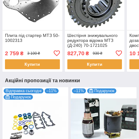
Плита під стартер МТЗ 50-
Шестірня знижувального
Комп
1002313
редуктора відома МТЗ
доза
(Д-240) 70-1721025
двос
2 759
827,70
10 
₴
₴
3 100 ₴
930 ₴
Купити
Купити
Акційні пропозиції та новинки
Відправка сьогодні
–11%
–11%
Подарунок
Подарунок