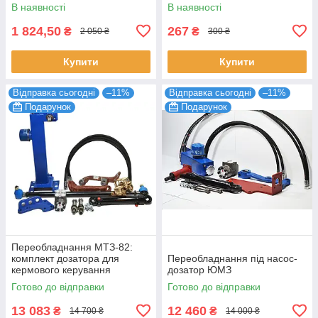
В наявності
В наявності
1 824,50
267
₴
₴
2 050 ₴
300 ₴
Купити
Купити
Відправка сьогодні
–11%
Відправка сьогодні
–11%
Подарунок
Подарунок
Переобладнання МТЗ-82:
комплект дозатора для
Переобладнання під насос-
кермового керування
дозатор ЮМЗ
Готово до відправки
Готово до відправки
13 083
12 460
₴
₴
14 700 ₴
14 000 ₴