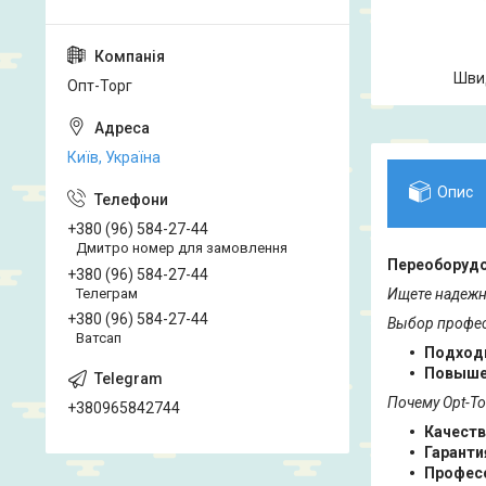
Шви
Опт-Торг
Київ, Україна
Опис
+380 (96) 584-27-44
Дмитро номер для замовлення
Переоборудов
+380 (96) 584-27-44
Телеграм
Ищете надежны
+380 (96) 584-27-44
Выбор профес
Ватсап
Подходи
Повыше
Почему Opt-To
+380965842744
Качеств
Гаранти
Професс