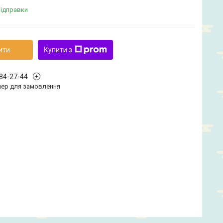
відправки
ити
Купити з
584-27-44
ер для замовлення