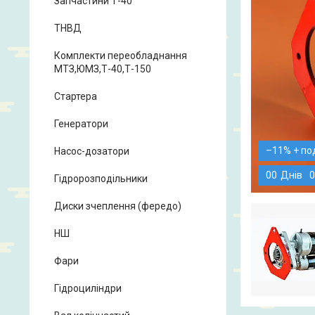
Запчастини Т-40
ТНВД
Комплекти переобладнання
МТЗ,ЮМЗ,Т-40,Т-150
Стартера
Генератори
–11%
Насос-дозатори
0
0
Днів
0
Гідророзподільники
Диски зчеплення (фередо)
НШ
Фари
Гідроциліндри