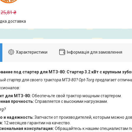
25,81 ₴
дка доставка
Характеристики
Інформація для замовлення
ание под стартер для МТЗ-80: Стартер 3.2 кВт с крупным зубо
й стартер для своего трактора МТЗ-80? Opt-Torg предлагает отличн
сионалов:
т для МТЗ-80:
Обеспечьте свой трактор мощным стартером.
нная прочность:
Справляется с высокими нагрузками.
rg?
о и надежность:
Запчасти от производителей, которым можно дов
я:
12 месяцев гарантии на качество.
иональная консультация:
Обращайтесь к нашим специалистам по