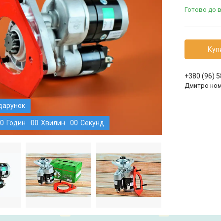
Готово до 
Куп
+380 (96) 
Дмитро ном
0
Годин
0
0
Хвилин
0
0
Секунд