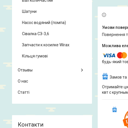
Вал колінчастий
Шатуни
Насос водяний (помпа)
Сівалка СЗ-3,6
повернення 
Запчасти к косилке Wirax
Кільця гумові
будь-який то
Отзывы
Замов та
О нас
Отримайте цю
квт с крупны
Статті