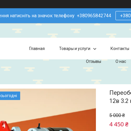
ння натисніть на значок телефону +380965842744
+380
Главная
Товары и услуги
Контакты
Отзывы
О нас
Переоб
 сьогодні
12в 3.2
5 000 ₴
4 450 ₴