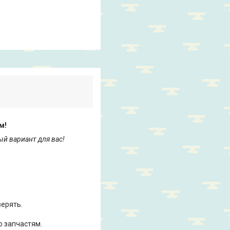
м!
ый вариант для вас!
ерять.
 запчастям.