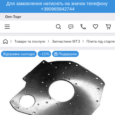
Для замовлення натисніть на значок телефону
+380965842744
Опт-Торг
Товари та послуги
Запчастини МТЗ
Плита під старт
Відправка сьогодні
–11%
Подарунок