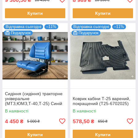
₴
₴
10 450 ₴
10 100 ₴
Купити
Купити
Відправка сьогодні
–11%
Відправка сьогодні
–11%
Подарунок
Подарунок
Сидіння (сидіння) тракторне
універальне
Коврик кабіни Т-25 варений,
(МТЗ,ЮМЗ,Т-40,Т-25) Синій
покращений (Т25-6702025)
колір
В наявності
В наявності
4 450
578,50
₴
₴
5 000 ₴
650 ₴
Купити
Купити