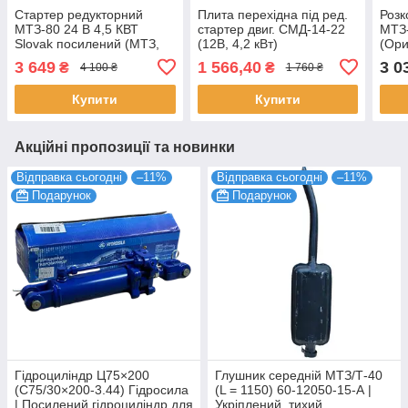
Стартер редукторний
Плита перехідна під ред.
Розк
МТЗ-80 24 В 4,5 КВТ
стартер двиг. СМД-14-22
МТЗ-
Slovak посилений (МТЗ,
(12В, 4,2 кВт)
(Ори
ЮМЗ, Т-40)
3 649
1 566,40
3 0
₴
₴
4 100 ₴
1 760 ₴
Купити
Купити
Акційні пропозиції та новинки
Відправка сьогодні
–11%
Відправка сьогодні
–11%
Подарунок
Подарунок
Гідроциліндр Ц75×200
Глушник середній МТЗ/Т-40
(С75/30×200-3.44) Гідросила
(L = 1150) 60-12050-15-А |
| Посилений гідроциліндр для
Укріплений, тихий,