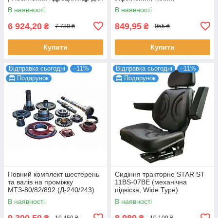
МТЗ, ЮМЗ, Т-40
довговічний
В наявності
В наявності
6 924,20
849,95
₴
₴
7 780 ₴
955 ₴
Купити
Купити
Відправка сьогодні
–11%
Відправка сьогодні
–11%
Подарунок
Подарунок
Повний комплект шестерень
Сидіння тракторне STAR ST
та валів на проміжку
11BS-07BE (механічна
МТЗ-80/82/892 (Д-240/243)
підвіска, Wide Type)
В наявності
В наявності
9 300,50
8 989