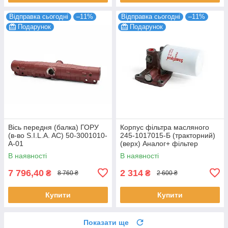
Відправка сьогодні
–11%
Відправка сьогодні
–11%
Подарунок
Подарунок
Вісь передня (балка) ГОРУ
Корпус фільтра масляного
(в-во S.I.L.A. AC) 50-3001010-
245-1017015-Б (тракторний)
А-01
(верх) Аналог+ фільтер
S.I.L.A (у зборі)
В наявності
В наявності
7 796,40
2 314
₴
₴
8 760 ₴
2 600 ₴
Купити
Купити
Показати ще