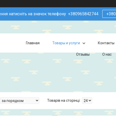
ння натисніть на значок телефону +380965842744
+380
Главная
Товары и услуги
Контакты
Отзывы
О нас