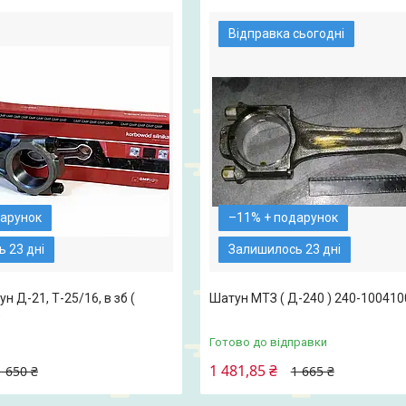
Відправка сьогодні
–11%
 23 дні
Залишилось 23 дні
н Д-21, Т-25/16, в зб (
Шатун МТЗ ( Д-240 ) 240-100410
)
Готово до відправки
1 481,85 ₴
1 650 ₴
1 665 ₴