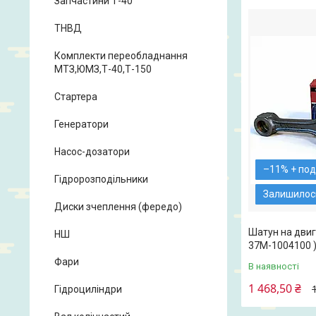
Запчастини Т-40
ТНВД
Комплекти переобладнання
МТЗ,ЮМЗ,Т-40,Т-150
Стартера
Генератори
Насос-дозатори
–11%
Гідророзподільники
Залишилось
Диски зчеплення (фередо)
Шатун на двигу
НШ
37М-1004100 
Фари
В наявності
1 468,50 ₴
Гідроциліндри