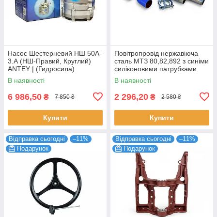
Насос Шестерневий НШ 50A-
Повітропровід нержавіюча
3.А (НШ-Правий, Круглий)
сталь МТЗ 80,82,892 з синіми
ANTEY | (Гидросила)
силіконовими патрубками
В наявності
В наявності
6 986,50
2 296,20
₴
₴
7 850 ₴
2 580 ₴
Купити
Купити
Відправка сьогодні
–11%
Відправка сьогодні
–11%
Подарунок
Подарунок