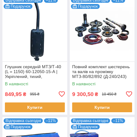
Відправка сьогодні
–11%
Відправка сьогодні
–11%
Подарунок
Подарунок
Глушник середній МТЗ/Т-40
Повний комплект шестерень
(L = 1150) 60-12050-15-А |
та валів на проміжку
Укріплений, тихий,
МТЗ-80/82/892 (Д-240/243)
довговічний
В наявності
В наявності
849,95
9 300,50
₴
₴
955 ₴
10 450 ₴
Купити
Купити
Відправка сьогодні
–11%
Відправка сьогодні
–11%
Подарунок
Подарунок