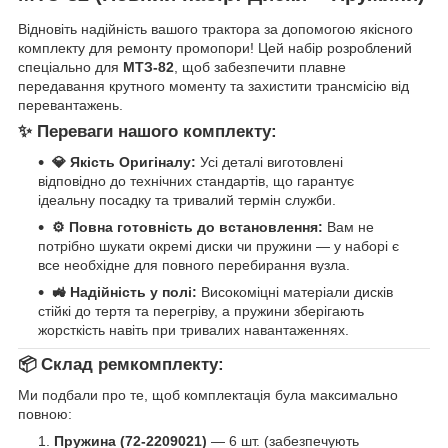
Відновіть надійність вашого трактора за допомогою якісного
комплекту для ремонту промопори! Цей набір розроблений
спеціально для
МТЗ-82
, щоб забезпечити плавне
передавання крутного моменту та захистити трансмісію від
перевантажень.
✨ Переваги нашого комплекту:
💎 Якість Оригіналу:
Усі деталі виготовлені
відповідно до технічних стандартів, що гарантує
ідеальну посадку та тривалий термін служби.
⚙️ Повна готовність до встановлення:
Вам не
потрібно шукати окремі диски чи пружини — у наборі є
все необхідне для повного перебирання вузла.
🚜 Надійність у полі:
Високоміцні матеріали дисків
стійкі до тертя та перегріву, а пружини зберігають
жорсткість навіть при тривалих навантаженнях.
📦 Склад ремкомплекту:
Ми подбали про те, щоб комплектація була максимально
повною:
Пружина (72-2209021)
— 6 шт. (забезпечують