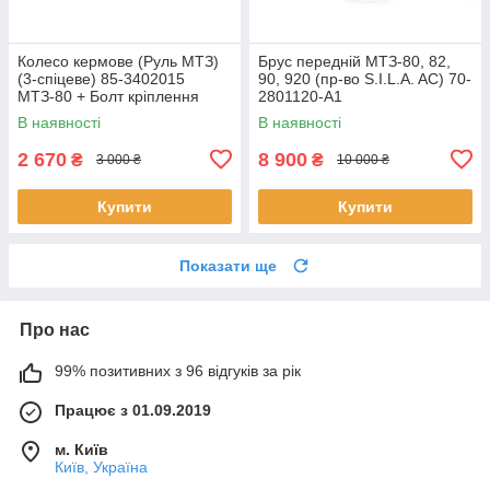
Колесо кермове (Руль МТЗ)
Брус передній МТЗ-80, 82,
(3-спіцеве) 85-3402015
90, 920 (пр-во S.I.L.A. AC) 70-
МТЗ-80 + Болт кріплення
2801120-А1
В наявності
В наявності
2 670
8 900
₴
₴
3 000 ₴
10 000 ₴
Купити
Купити
Показати ще
Про нас
99% позитивних з 96 відгуків за рік
Працює з 01.09.2019
м. Київ
Київ, Україна