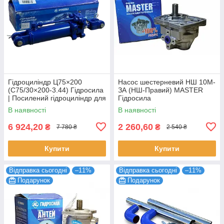
Гідроциліндр Ц75×200
Насос шестерневий НШ 10М-
(С75/30×200-3.44) Гідросила
ЗА (НШ-Правий) MASTER
| Посилений гідроциліндр для
Гідросила
МТЗ, ЮМЗ, Т-40
В наявності
В наявності
6 924,20
2 260,60
₴
₴
7 780 ₴
2 540 ₴
Купити
Купити
Відправка сьогодні
–11%
Відправка сьогодні
–11%
Подарунок
Подарунок