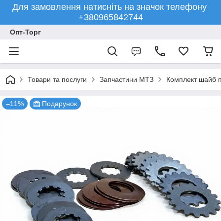
Для замовлення натисніть на значок телефону
+380965842744
Опт-Торг
Товари та послуги
Запчастини МТЗ
Комплект шайб 
–11%
Подарунок