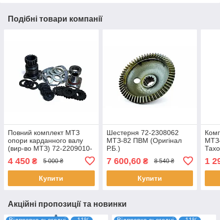
Подібні товари компанії
Повний комплект МТЗ
Шестерня 72-2308062
Комп
опори карданного валу
МТЗ-82 ПВМ (Оригінал
МТЗ-
(вир-во МТЗ) 72-2209010-
Р.Б.)
Тахо
А (кат.РМ72.010)
Трос
4 450
7 600,60
1 2
₴
₴
5 000 ₴
8 540 ₴
Купити
Купити
Акційні пропозиції та новинки