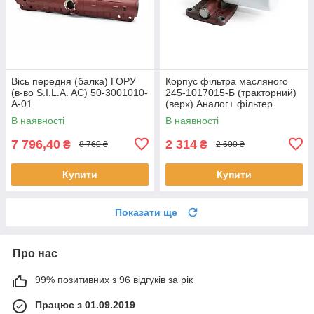
Вісь передня (балка) ГОРУ
Корпус фільтра масляного
(в-во S.I.L.A. AC) 50-3001010-
245-1017015-Б (тракторний)
А-01
(верх) Аналог+ фільтер
S.I.L.A (у зборі)
В наявності
В наявності
7 796,40
2 314
₴
₴
8 760 ₴
2 600 ₴
Купити
Купити
Показати ще
Про нас
99% позитивних з 96 відгуків за рік
Працює з 01.09.2019