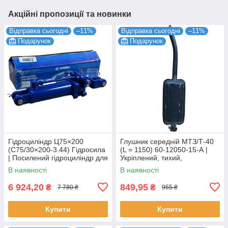
Акційні пропозиції та новинки
Відправка сьогодні
–11%
Відправка сьогодні
–11%
Подарунок
Подарунок
Гідроциліндр Ц75×200
Глушник середній МТЗ/Т-40
(С75/30×200-3.44) Гідросила
(L = 1150) 60-12050-15-А |
| Посилений гідроциліндр для
Укріплений, тихий,
МТЗ, ЮМЗ, Т-40
довговічний
В наявності
В наявності
6 924,20
849,95
₴
₴
7 780 ₴
955 ₴
Купити
Купити