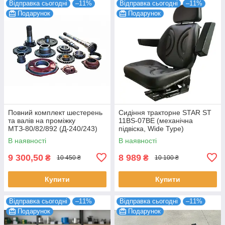
Відправка сьогодні
–11%
Відправка сьогодні
–11%
Подарунок
Подарунок
Повний комплект шестерень
Сидіння тракторне STAR ST
та валів на проміжку
11BS-07BE (механічна
МТЗ-80/82/892 (Д-240/243)
підвіска, Wide Type)
В наявності
В наявності
9 300,50
8 989
₴
₴
10 450 ₴
10 100 ₴
Купити
Купити
Відправка сьогодні
–11%
Відправка сьогодні
–11%
Подарунок
Подарунок