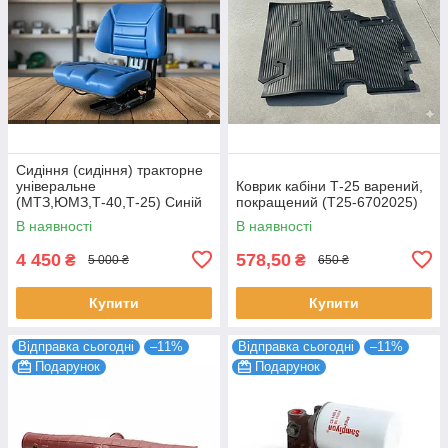
Сидіння (сидіння) тракторне
універальне
Коврик кабіни Т-25 варений,
(МТЗ,ЮМЗ,Т-40,Т-25) Синій
покращений (Т25-6702025)
колір
В наявності
В наявності
4 450
578,50
₴
₴
5 000 ₴
650 ₴
Купити
Купити
Відправка сьогодні
–11%
Відправка сьогодні
–11%
Подарунок
Подарунок