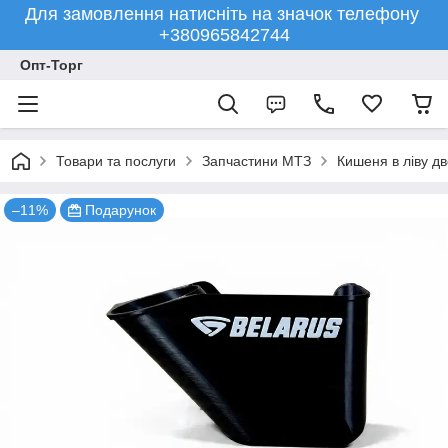
Для замовлення натисніть на значок телефону
+380965842744
Опт-Торг
Товари та послуги
Запчастини МТЗ
Кишеня в ліву 
–11%
Подарунок