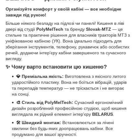
Організуйте комфорт у своїй кабіні — все необхідне
завжди під рукою!
Більше ніякого безладу на підлозі чи панелі! Кишеня в ліві
двері від студії
PolyMelTech
та бренду
Slovak-MTZ
— це
стильне та практичне рішення для власників тракторів МТЗ з
уніфікованою кабіною (УК). Вона ідеально підходить для
зберігання інструментів, телефону, рукавичок або особистих
речей, додаючи інтер'єру кабіни завершеного та сучасного
вигляду.
✨ Чому варто встановити цю кишеню?
💎 Преміальна якість:
Виготовлена з якісного литого
ударостійкого пластику. Вона не боїться вібрацій, ударів
та перепадів температур — не тріскається і не вигорає
на сонці.
🎨 Стиль від PolyMelTech:
Сучасний ергономічний
дизайн розроблений професійною студією, щоб кишеня
виглядала як рідний елемент інтер'єру
BELARUS
.
🛠️ Швидкий монтаж:
Встановлюється за лічені
хвилини без будь-яких доопрацювань кабіни. Все
продумано для вашої зручності.