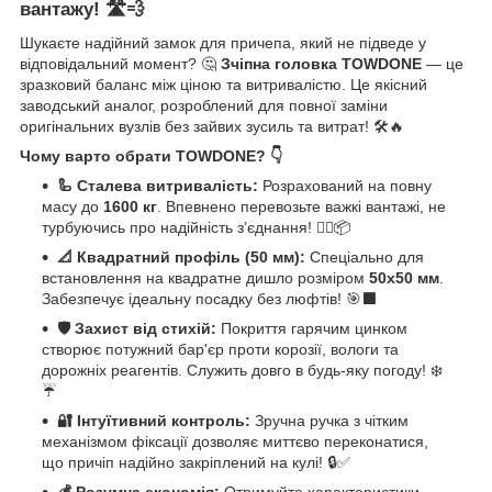
вантажу! 🛣️💨
Шукаєте надійний замок для причепа, який не підведе у
відповідальний момент? 🤔
Зчіпна головка TOWDONE
— це
зразковий баланс між ціною та витривалістю. Це якісний
заводський аналог, розроблений для повної заміни
оригінальних вузлів без зайвих зусиль та витрат! 🛠️🔥
Чому варто обрати TOWDONE? 👇
🦾 Сталева витривалість:
Розрахований на повну
масу до
1600 кг
. Впевнено перевозьте важкі вантажі, не
турбуючись про надійність з’єднання! 🏋️‍♂️📦
📐 Квадратний профіль (50 мм):
Спеціально для
встановлення на квадратне дишло розміром
50х50 мм
.
Забезпечує ідеальну посадку без люфтів! 🎯⬛
🛡️ Захист від стихій:
Покриття гарячим цинком
створює потужний бар'єр проти корозії, вологи та
дорожніх реагентів. Служить довго в будь-яку погоду! ❄️
☔
🔐 Інтуїтивний контроль:
Зручна ручка з чітким
механізмом фіксації дозволяє миттєво переконатися,
що причіп надійно закріплений на кулі! 🔒✅
💰 Розумна економія:
Отримуйте характеристики