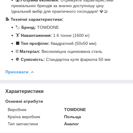
преміальних брендів за значно доступнішу ціну.
Ідеальний вибір для практичного господаря! 💎🤝
📝 Технічні характеристики:
🏷️
Бренд:
TOWDONE
🏋️
Навантаження:
1.6 тонни (1600 кг)
⬛
Тип профілю:
Квадратний (50х50 мм)
⛓️
Матеріал:
Високоміцна оцинкована сталь
🔘
Сумісність:
Стандартна куля фаркопа 50 мм
Приховати
Характеристики
Основні атрибути
Виробник
TOWDONE
Країна виробник
Польща
Тип запчастини
Аналог