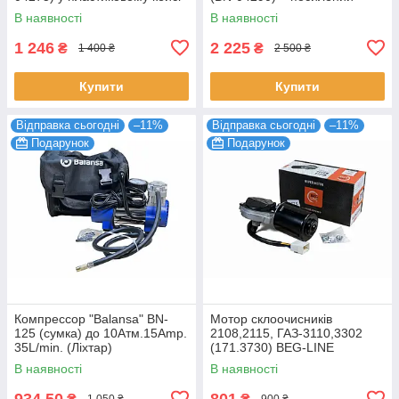
пляшковий домкрат для
В наявності
В наявності
вантажівок та сільгосптехніки
1 246
2 225
₴
₴
1 400 ₴
2 500 ₴
Купити
Купити
Відправка сьогодні
–11%
Відправка сьогодні
–11%
Подарунок
Подарунок
Компрессор "Balansa" BN-
Мотор склоочисників
125 (сумка) до 10Атм.15Amp.
2108,2115, ГАЗ-3110,3302
35L/min. (Ліхтар)
(171.3730) BEG-LINE
В наявності
В наявності
934,50
801