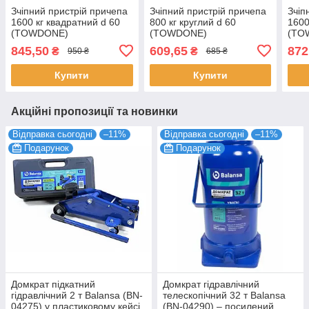
Зчіпний пристрій причепа
Зчіпний пристрій причепа
Зчіп
1600 кг квадратний d 60
800 кг круглий d 60
1600
(TOWDONE)
(TOWDONE)
(TO
845,50
609,65
872
₴
₴
950 ₴
685 ₴
Купити
Купити
Акційні пропозиції та новинки
Відправка сьогодні
–11%
Відправка сьогодні
–11%
Подарунок
Подарунок
Домкрат підкатний
Домкрат гідравлічний
гідравлічний 2 т Balansa (BN-
телескопічний 32 т Balansa
04275) у пластиковому кейсі
(BN-04290) – посилений