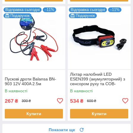
Відправка сьогодні
–11%
Відправка сьогодні
–11%
Подарунок
Подарунок
Ліхтар налобний LED
Пускові дроти Balansa BN-
ESEN399 (акумуляторний) з
903 12V 400A 2.5м
сенсором руху та COB-
панеллю
В наявності
В наявності
267
534
₴
₴
300 ₴
600 ₴
Купити
Купити
Показати ще