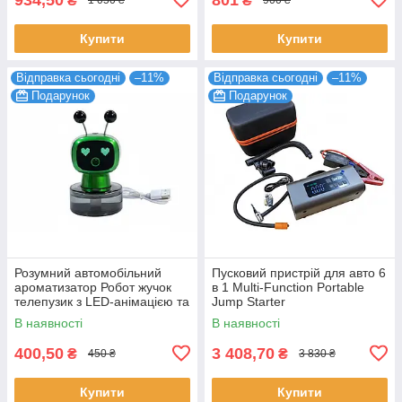
₴
₴
1 050 ₴
900 ₴
Купити
Купити
Відправка сьогодні
–11%
Відправка сьогодні
–11%
Подарунок
Подарунок
Розумний автомобільний
Пусковий пристрій для авто 6
ароматизатор Робот жучок
в 1 Multi-Function Portable
телепузик з LED-анімацією та
Jump Starter
ефектом пари
В наявності
В наявності
400,50
3 408,70
₴
₴
450 ₴
3 830 ₴
Купити
Купити