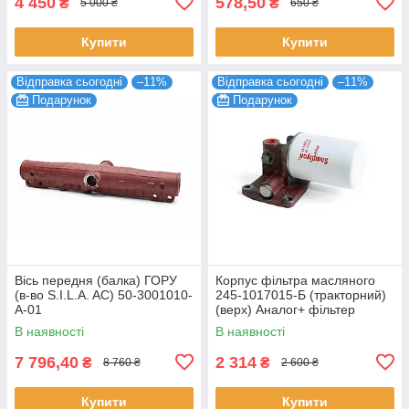
4 450
578,50
₴
₴
5 000 ₴
650 ₴
Купити
Купити
Відправка сьогодні
–11%
Відправка сьогодні
–11%
Подарунок
Подарунок
Вісь передня (балка) ГОРУ
Корпус фільтра масляного
(в-во S.I.L.A. AC) 50-3001010-
245-1017015-Б (тракторний)
А-01
(верх) Аналог+ фільтер
S.I.L.A (у зборі)
В наявності
В наявності
7 796,40
2 314
₴
₴
8 760 ₴
2 600 ₴
Купити
Купити