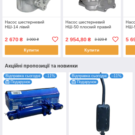
Насос шестерневий
Насос шестерневий
Нас
НШ-14 лівий
НШ-50 плоский правий
НШ-5
2 670
2 954,80
5 6
₴
₴
3 000 ₴
3 320 ₴
Купити
Купити
Акційні пропозиції та новинки
Відправка сьогодні
–11%
Відправка сьогодні
–11%
Подарунок
Подарунок