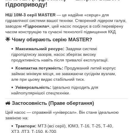
гідроприводу!
НШ 10М-3 серії MASTER
— це надійне «серце» для
гідравлічної системи вашої техніки. Створений лідером галузі,
заводом
«Гідросила»
, цей насос поєднує в собі перевірену
часом конструкцію та сучасні технології підвищення ККД.
🌟 Чому обирають серію MASTER?
Максимальний ресурс:
Завдяки системі
гідропідтиску зазорів, насос зберігає високу
продуктивність навіть після тривалої експлуатації.
Компактна потужність:
Продуманий литий корпус
займає мінімум місця, не заважаючи сусіднім вузлам,
але при цьому видає стабільний тиск.
Універсальність:
Ідеально підходить для
найпопулярнішої спецтехніки.
🚜 Застосовність (Праве обертання)
Цей насос — справжній «універсал». Він стане ідеальною
заміною на:
Трактори:
МТЗ (всі серії), ЮМЗ, Т-16, Т-25, Т-40,
ХТЗ, ЛТЗ, Т-150, К-700.