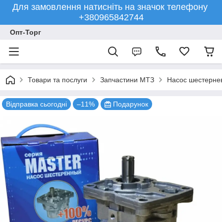
Для замовлення натисніть на значок телефону
+380965842744
Опт-Торг
Товари та послуги
Запчастини МТЗ
Насос шестерне
Відправка сьогодні
–11%
Подарунок