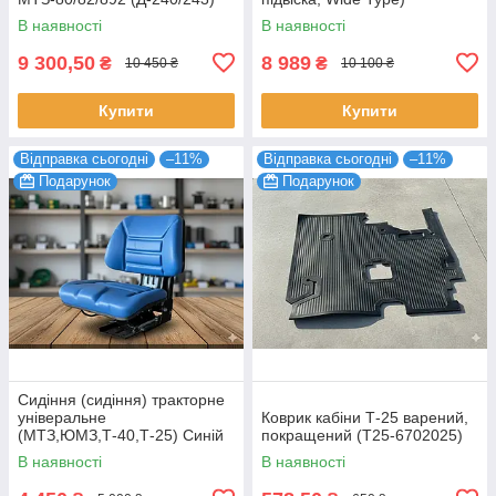
В наявності
В наявності
9 300,50
8 989
₴
₴
10 450 ₴
10 100 ₴
Купити
Купити
Відправка сьогодні
–11%
Відправка сьогодні
–11%
Подарунок
Подарунок
Сидіння (сидіння) тракторне
універальне
Коврик кабіни Т-25 варений,
(МТЗ,ЮМЗ,Т-40,Т-25) Синій
покращений (Т25-6702025)
колір
В наявності
В наявності