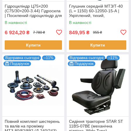
Гідроциліндр Ц75×200
Глушник середній МТЗ/Т-40
(С75/30×200-3.44) Гідросила
(L = 1150) 60-12050-15-А |
| Посилений гідроциліндр для
Укріплений, тихий,
МТЗ, ЮМЗ, Т-40
довговічний
В наявності
В наявності
6 924,20
849,95
₴
₴
7 780 ₴
955 ₴
Купити
Купити
Відправка сьогодні
–11%
Відправка сьогодні
–11%
Подарунок
Подарунок
Повний комплект шестерень
Сидіння тракторне STAR ST
та валів на проміжку
11BS-07BE (механічна
МТЗ-80/82/892 (Д-240/243)
підвіска, Wide Type)