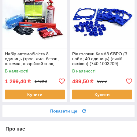
Набір автомобіліста 8
Р/к головки КамАЗ ЄВРО (3
одиниць (трос, жил. безоп,
найм; 40 одиниць) (синій
аптечка, аварійний знак,
силікон) (740.1003209)
вогнегасник, перчатки,насос
В наявності
В наявності
ножний, ліхтар)
1 299,40
489,50
₴
₴
1 460 ₴
550 ₴
Купити
Купити
Показати ще
Про нас