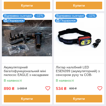
Купити
Купити
Відправка сьогодні
–11%
Відправка сьогодні
–11%
Подарунок
Подарунок
Акумуляторний
Ліхтар налобний LED
багатофункціональний міні
ESEN399 (акумуляторний) з
пилосос EAGLE з насадками
сенсором руху та COB-
панеллю
В наявності
В наявності
890
534
₴
₴
1 000 ₴
600 ₴
Купити
Купити