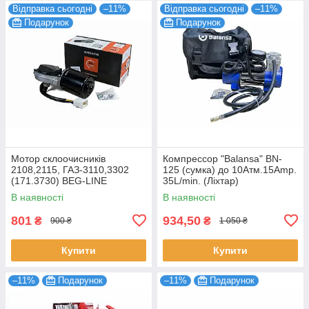
Відправка сьогодні
–11%
Відправка сьогодні
–11%
Подарунок
Подарунок
Мотор склоочисників
Компрессор "Balansa" BN-
2108,2115, ГАЗ-3110,3302
125 (сумка) до 10Атм.15Amp.
(171.3730) BEG-LINE
35L/min. (Ліхтар)
В наявності
В наявності
801
934,50
₴
₴
900 ₴
1 050 ₴
Купити
Купити
–11%
Подарунок
–11%
Подарунок