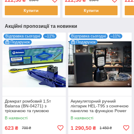
₴
₴
250 ₴
250 ₴
Купити
Купити
Акційні пропозиції та новинки
Відправка сьогодні
–11%
Відправка сьогодні
–11%
Подарунок
Подарунок
Домкрат ромбовий 1,5т
Акумуляторний ручний
Balansa (BN-04271) з
ліхтарик HEL-T95 з сонячною
тріскачкою та гумовою
панеллю та функцією Power
опорою, висота 115-420 мм
Bank, потужний LED ліхтар
В наявності
В наявності
623
1 290,50
₴
₴
700 ₴
1 450 ₴