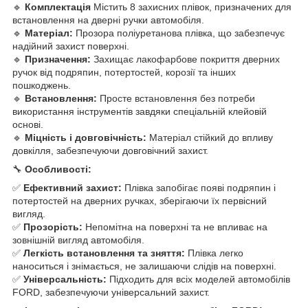
🔹
Комплектація
Містить 8 захисних плівок, призначених для
встановлення на дверні ручки автомобіля.
🔹
Матеріал:
Прозора поліуретанова плівка, що забезпечує
надійний захист поверхні.
🔹
Призначення:
Захищає лакофарбове покриття дверних
ручок від подряпин, потертостей, корозії та інших
пошкоджень.
🔹
Встановлення:
Просте встановлення без потреби
використання інструментів завдяки спеціальній клейовій
основі.
🔹
Міцність і довговічність:
Матеріал стійкий до впливу
довкілля, забезпечуючи довговічний захист.
🔧
Особливості:
✅
Ефективний захист:
Плівка запобігає появі подряпин і
потертостей на дверних ручках, зберігаючи їх первісний
вигляд.
✅
Прозорість:
Непомітна на поверхні та не впливає на
зовнішній вигляд автомобіля.
✅
Легкість встановлення та зняття:
Плівка легко
наноситься і знімається, не залишаючи слідів на поверхні.
✅
Універсальність:
Підходить для всіх моделей автомобілів
FORD, забезпечуючи універсальний захист.