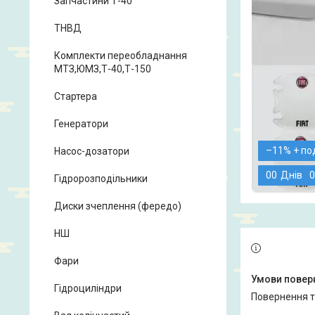
Запчастини Т-40
ТНВД
Комплекти переобладнання
МТЗ,ЮМЗ,Т-40,Т-150
Стартера
Генератори
–11%
Насос-дозатори
0
0
Днів
0
Гідророзподільники
Диски зчеплення (фередо)
НШ
Фари
Гідроциліндри
повернення 