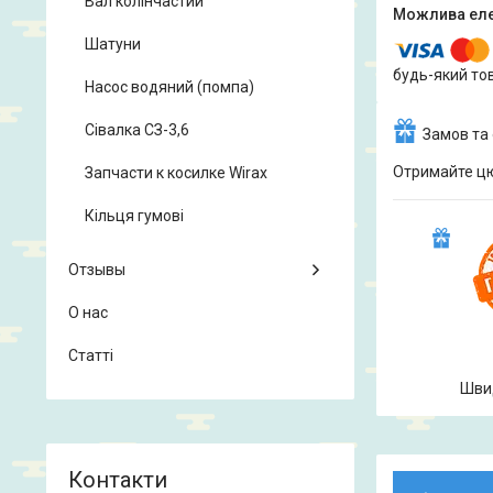
Вал колінчастий
Шатуни
будь-який то
Насос водяний (помпа)
Сівалка СЗ-3,6
Замов та
Отримайте цю 
Запчасти к косилке Wirax
Кільця гумові
Отзывы
О нас
Статті
Шви