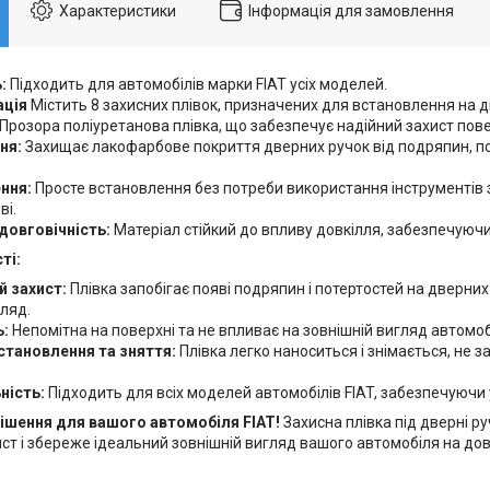
Характеристики
Інформація для замовлення
:
Підходить для автомобілів марки FIAT усіх моделей.
ація
Містить 8 захисних плівок, призначених для встановлення на д
Прозора поліуретанова плівка, що забезпечує надійний захист пове
ня:
Захищає лакофарбове покриття дверних ручок від подряпин, пот
ння:
Просте встановлення без потреби використання інструментів 
ві.
 довговічність:
Матеріал стійкий до впливу довкілля, забезпечуючи
ті:
й захист:
Плівка запобігає появі подряпин і потертостей на дверних 
ляд.
ь:
Непомітна на поверхні та не впливає на зовнішній вигляд автомоб
становлення та зняття:
Плівка легко наноситься і знімається, не з
ність:
Підходить для всіх моделей автомобілів FIAT, забезпечуючи 
рішення для вашого автомобіля FIAT!
Захисна плівка під дверні р
ст і збереже ідеальний зовнішній вигляд вашого автомобіля на довг