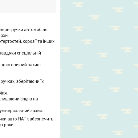
верні ручки автомобіля.
рхні.
ертостей, корозії та інших
завдяки спеціальній
 довговічний захист.
ручках, зберігаючи їх
іля.
алишаючи слідів на
універсальний захист.
учки авто FIAT забезпечить
і роки.