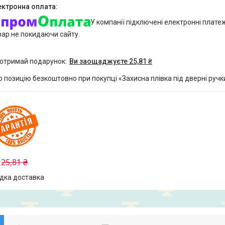
У компанії підключені електронні плате
вар не покидаючи сайту.
 отримай подарунок
Ви заощаджуєте 25,81 ₴
позицію безкоштовно при покупці «Захисна плівка під дверні ручки 
25,81 ₴
дка доставка