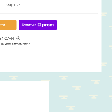
Код:
1125
ити
Купити з
584-27-44
ер для замовлення