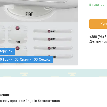
В наявності
Куп
+380 (96) 
Дмитро ном
0
Годин
0
0
Хвилин
0
0
Секунд
товару протягом 14 днів
безкоштовно