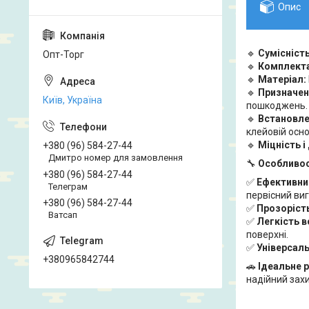
Опис
🔹
Сумісність
Опт-Торг
🔹
Комплект
🔹
Матеріал:
🔹
Призначен
Київ, Україна
пошкоджень.
🔹
Встановле
клейовій осно
🔹
Міцність і
+380 (96) 584-27-44
Дмитро номер для замовлення
🔧
Особливос
+380 (96) 584-27-44
✅
Ефективни
Телеграм
первісний виг
+380 (96) 584-27-44
✅
Прозоріст
Ватсап
✅
Легкість в
поверхні.
✅
Універсаль
+380965842744
🚗
Ідеальне 
надійний захи