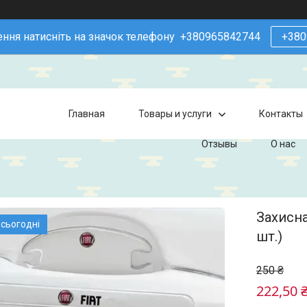
ння натисніть на значок телефону +380965842744
+380
Главная
Товары и услуги
Контакты
Отзывы
О нас
Захисна
 сьогодні
шт.)
250 ₴
222,50 