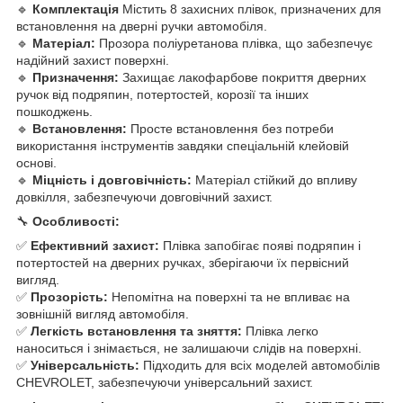
🔹
Комплектація
Містить 8 захисних плівок, призначених для
встановлення на дверні ручки автомобіля.
🔹
Матеріал:
Прозора поліуретанова плівка, що забезпечує
надійний захист поверхні.
🔹
Призначення:
Захищає лакофарбове покриття дверних
ручок від подряпин, потертостей, корозії та інших
пошкоджень.
🔹
Встановлення:
Просте встановлення без потреби
використання інструментів завдяки спеціальній клейовій
основі.
🔹
Міцність і довговічність:
Матеріал стійкий до впливу
довкілля, забезпечуючи довговічний захист.
🔧
Особливості:
✅
Ефективний захист:
Плівка запобігає появі подряпин і
потертостей на дверних ручках, зберігаючи їх первісний
вигляд.
✅
Прозорість:
Непомітна на поверхні та не впливає на
зовнішній вигляд автомобіля.
✅
Легкість встановлення та зняття:
Плівка легко
наноситься і знімається, не залишаючи слідів на поверхні.
✅
Універсальність:
Підходить для всіх моделей автомобілів
CHEVROLET, забезпечуючи універсальний захист.