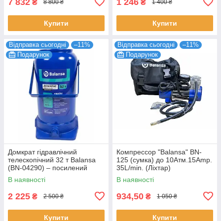
7 832
1 246
₴
₴
8 800 ₴
1 400 ₴
Купити
Купити
Відправка сьогодні
–11%
Відправка сьогодні
–11%
Подарунок
Подарунок
Домкрат гідравлічний
Компрессор "Balansa" BN-
телескопічний 32 т Balansa
125 (сумка) до 10Атм.15Amp.
(BN-04290) – посилений
35L/min. (Ліхтар)
пляшковий домкрат для
В наявності
В наявності
вантажівок та сільгосптехніки
2 225
934,50
₴
₴
2 500 ₴
1 050 ₴
Купити
Купити