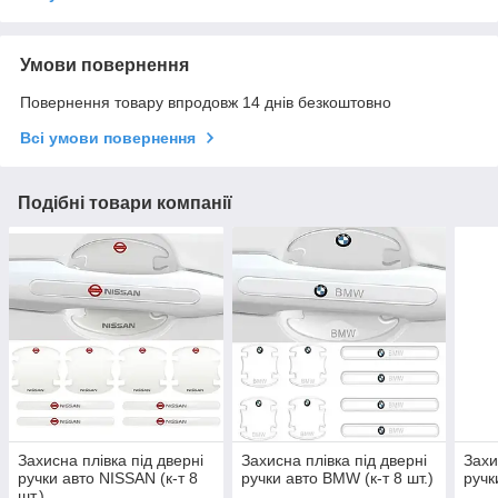
Умови повернення
Повернення товару впродовж 14 днів безкоштовно
Всі умови повернення
Подібні товари компанії
Захисна плівка під дверні
Захисна плівка під дверні
Захи
ручки авто NISSAN (к-т 8
ручки авто BMW (к-т 8 шт.)
ручк
шт.)