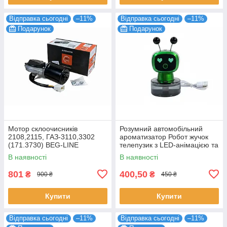
Відправка сьогодні
–11%
Відправка сьогодні
–11%
Подарунок
Подарунок
Мотор склоочисників
Розумний автомобільний
2108,2115, ГАЗ-3110,3302
ароматизатор Робот жучок
(171.3730) BEG-LINE
телепузик з LED-анімацією та
ефектом пари
В наявності
В наявності
801
400,50
₴
₴
900 ₴
450 ₴
Купити
Купити
Відправка сьогодні
–11%
Відправка сьогодні
–11%