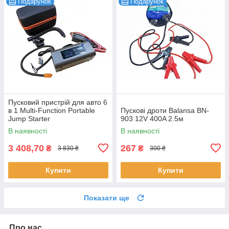
Подарунок
Подарунок
Пусковий пристрій для авто 6
в 1 Multi-Function Portable
Пускові дроти Balansa BN-
Jump Starter
903 12V 400A 2.5м
В наявності
В наявності
3 408,70
267
₴
₴
3 830 ₴
300 ₴
Купити
Купити
Показати ще
Про нас