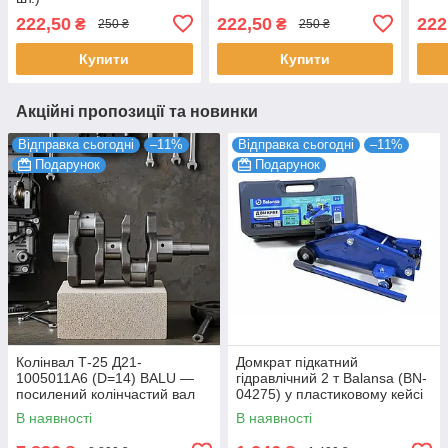
222,50
222,50
222
₴
₴
250 ₴
250 ₴
Купити
Купити
Акційні пропозиції та новинки
Відправка сьогодні
–11%
Відправка сьогодні
–11%
Подарунок
Подарунок
Колінвал Т-25 Д21-
Домкрат підкатний
1005011А6 (D=14) BALU —
гідравлічний 2 т Balansa (BN-
посилений колінчастий вал
04275) у пластиковому кейсі
для двигуна Д-21 (Індія)
В наявності
В наявності