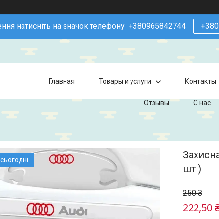
ння натисніть на значок телефону +380965842744
+380
Главная
Товары и услуги
Контакты
Отзывы
О нас
Захисна
 сьогодні
шт.)
250 ₴
222,50 