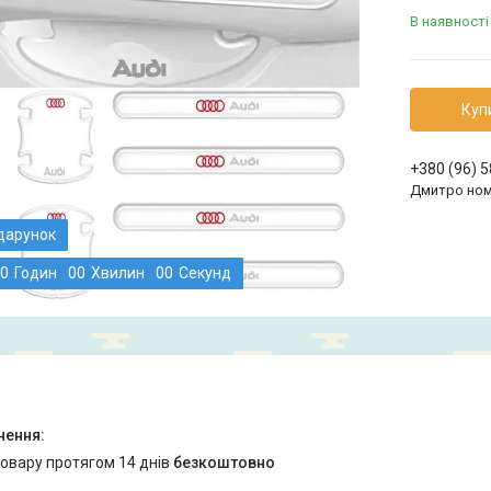
В наявності
Куп
+380 (96) 
Дмитро ном
0
Годин
0
0
Хвилин
0
0
Секунд
товару протягом 14 днів
безкоштовно