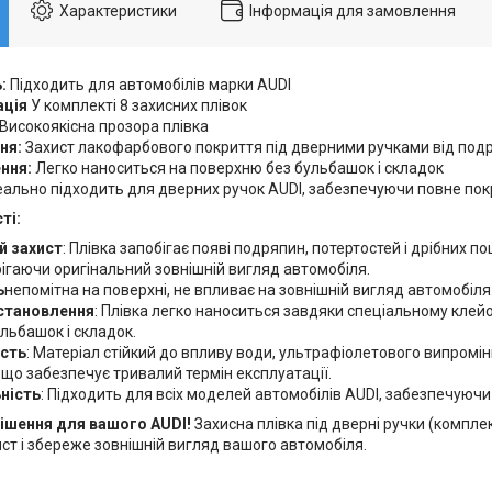
Характеристики
Інформація для замовлення
:
Підходить для автомобілів марки AUDI
ація
У комплекті 8 захисних плівок
Високоякісна прозора плівка
ня:
Захист лакофарбового покриття під дверними ручками від подр
ння:
Легко наноситься на поверхню без бульбашок і складок
еально підходить для дверних ручок AUDI, забезпечуючи повне пок
ті:
й захист
: Плівка запобігає появі подряпин, потертостей і дрібних
рігаючи оригінальний зовнішній вигляд автомобіля.
ь
непомітна на поверхні, не впливає на зовнішній вигляд автомобіля
установлення
: Плівка легко наноситься завдяки спеціальному клей
льбашок і складок.
ість
: Матеріал стійкий до впливу води, ультрафіолетового випромі
 що забезпечує тривалий термін експлуатації.
ність
: Підходить для всіх моделей автомобілів AUDI, забезпечуючи
рішення для вашого AUDI!
Захисна плівка під дверні ручки (компле
ст і збереже зовнішній вигляд вашого автомобіля.