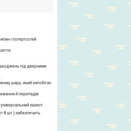
япин і потертостей
риття
 пошкоджень під дверними
.
овому шару, який запобігає
нювання й перепадів
 універсальний захист.
кт 8 шт.) забезпечить