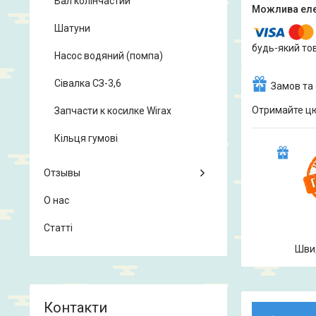
Вал колінчастий
Шатуни
будь-який то
Насос водяний (помпа)
Сівалка СЗ-3,6
Замов та
Отримайте цю 
Запчасти к косилке Wirax
Кільця гумові
Отзывы
О нас
Статті
Шви