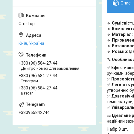
Опис
🔹
Сумісність
Опт-Торг
🔹
Комплект
🔹
Матеріал:
🔹
Призначен
Київ, Україна
🔹
Встановле
🔹
Розмір:
Ід
🔧
Особливос
+380 (96) 584-27-44
✅
Ефективни
Дмитро номер для замовлення
ручками, збе
+380 (96) 584-27-44
✅
Прозоріст
Телеграм
✅
Легкість 
+380 (96) 584-27-44
утворенню бу
Ватсап
✅
Довговічн
температури,
✅
Універсаль
+380965842744
🚗
Ідеальне 
надійний захи
Набір 8 шт.