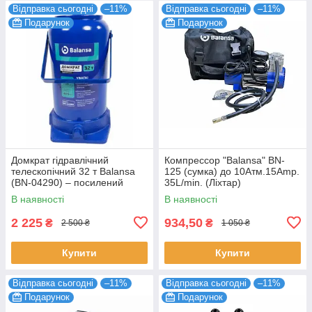
Відправка сьогодні
–11%
Відправка сьогодні
–11%
Подарунок
Подарунок
Домкрат гідравлічний
Компрессор "Balansa" BN-
телескопічний 32 т Balansa
125 (сумка) до 10Атм.15Amp.
(BN-04290) – посилений
35L/min. (Ліхтар)
пляшковий домкрат для
В наявності
В наявності
вантажівок та сільгосптехніки
2 225
934,50
₴
₴
2 500 ₴
1 050 ₴
Купити
Купити
Відправка сьогодні
–11%
Відправка сьогодні
–11%
Подарунок
Подарунок