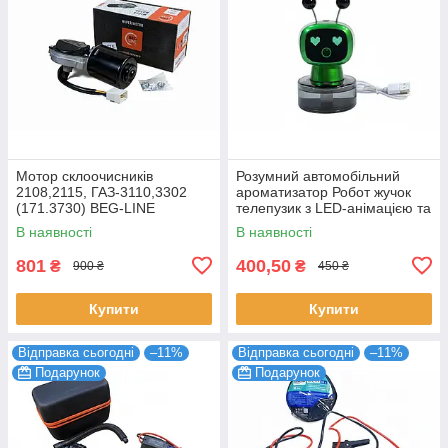
Мотор склоочисників
Розумний автомобільний
2108,2115, ГАЗ-3110,3302
ароматизатор Робот жучок
(171.3730) BEG-LINE
телепузик з LED-анімацією та
ефектом пари
В наявності
В наявності
801
400,50
₴
₴
900 ₴
450 ₴
Купити
Купити
Відправка сьогодні
–11%
Відправка сьогодні
–11%
Подарунок
Подарунок