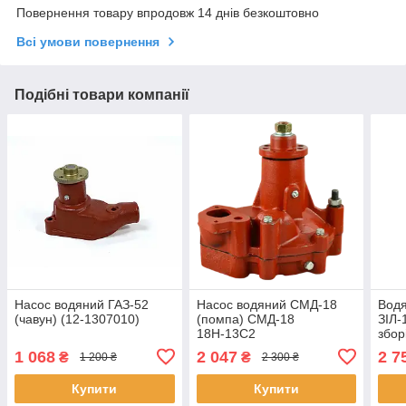
Повернення товару впродовж 14 днів безкоштовно
Всі умови повернення
Подібні товари компанії
Насос водяний ГАЗ-52
Насос водяний СМД-18
Водя
(чавун) (12-1307010)
(помпа) СМД-18
ЗІЛ-
18Н-13С2
збор
1 068
2 047
2 7
₴
₴
1 200 ₴
2 300 ₴
Купити
Купити