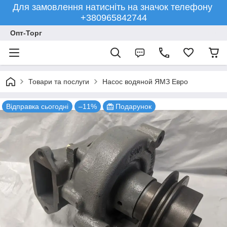
Для замовлення натисніть на значок телефону
+380965842744
Опт-Торг
Товари та послуги
Насос водяной ЯМЗ Евро
Відправка сьогодні
–11%
Подарунок