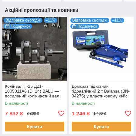
Акційні пропозиції та новинки
Відправка сьогодні
–11%
Відправка сьогодні
–11%
Подарунок
Подарунок
Колінвал Т-25 Д21-
Домкрат підкатний
1005011А6 (D=14) BALU —
гідравлічний 2 т Balansa (BN-
посилений колінчастий вал
04275) у пластиковому кейсі
для двигуна Д-21 (Індія)
В наявності
В наявності
7 832
1 246
₴
₴
8 800 ₴
1 400 ₴
Купити
Купити