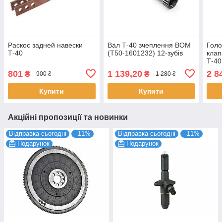
Раскос задней навески
Вал Т-40 зчеплення ВОМ
Голо
Т-40
(Т50-1601232) 12-зубів
клап
Т-40
801
1 139,20
2 8
₴
₴
900 ₴
1 280 ₴
Купити
Купити
Акційні пропозиції та новинки
Відправка сьогодні
–11%
Відправка сьогодні
–11%
Подарунок
Подарунок