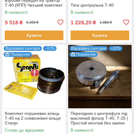
коробки передач на трактор
Т-40 (КПП) Чеський комплект
Тяга центральна Т-40
фірми ZKL Оригінал
В наявності
В наявності
5 518
1 228,20
₴
₴
6 200 ₴
1 380 ₴
Купити
Купити
Відправка сьогодні
–11%
Відправка сьогодні
–11%
Подарунок
Подарунок
Комплект поршневих кілець
Перехідник з центрифуги під
Т-40 на 2 оливознімні кільця
масляний фільтр Т-40, Т-25 |
Стапрі
Простий монтаж без заміни
центрифуги
Готово до відправки
В наявності