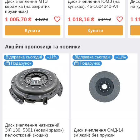
Диск зчеплення МТЗ
Диск зчеплення ЮМЗ (на
Диск
кераміка (на закритих
кульках). 45-1604040-А4
на к
пружинках)
1 005,70
1 018,16
1 1
₴
₴
1 130 ₴
1 144 ₴
Купити
Купити
Акційні пропозиції та новинки
Відправка сьогодні
–11%
Відправка сьогодні
–11%
Подарунок
Подарунок
Диск зчеплення натискний
ЗІЛ 130, 5301 (новий зразок)
Диск зчеплення СМД-14
пелюстковий (кошик)
(м'який) без пружин