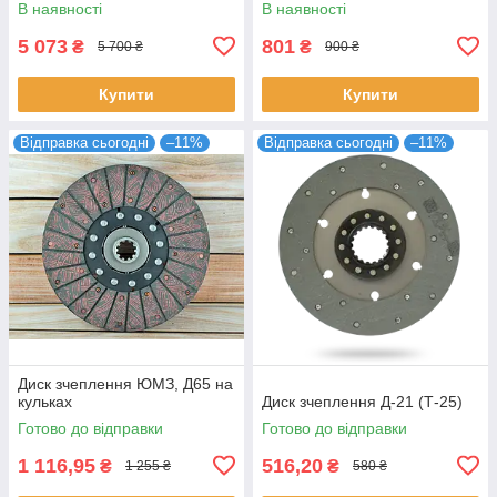
В наявності
В наявності
5 073
801
₴
₴
5 700 ₴
900 ₴
Купити
Купити
Відправка сьогодні
–11%
Відправка сьогодні
–11%
Диск зчеплення ЮМЗ, Д65 на
кульках
Диск зчеплення Д-21 (Т-25)
Готово до відправки
Готово до відправки
1 116,95
516,20
₴
₴
1 255 ₴
580 ₴