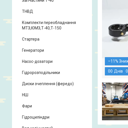
Запчастини Т-40
ТНВД
Комплекти переобладнання
МТЗ,ЮМЗ,Т-40,Т-150
Стартера
Генератори
–11%
Насос-дозатори
0
0
Днів
0
Гідророзподільники
Диски зчеплення (фередо)
НШ
Фари
Гідроциліндри