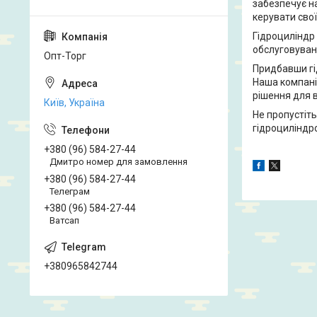
забезпечує на
керувати сво
Гідроциліндр 
обслуговуван
Опт-Торг
Придбавши гід
Наша компані
рішення для 
Київ, Україна
Не пропустіт
гідроциліндро
+380 (96) 584-27-44
Дмитро номер для замовлення
+380 (96) 584-27-44
Телеграм
+380 (96) 584-27-44
Ватсап
+380965842744