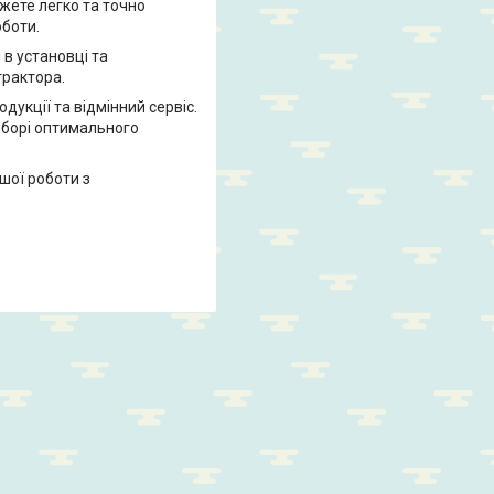
ожете легко та точно
оботи.
 в установці та
трактора.
дукції та відмінний сервіс.
иборі оптимального
шої роботи з