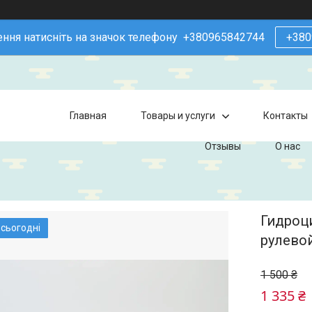
ння натисніть на значок телефону +380965842744
+380
Главная
Товары и услуги
Контакты
Отзывы
О нас
Гидроц
 сьогодні
рулево
1 500 ₴
1 335 ₴