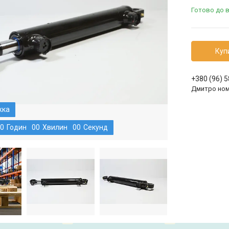
Готово до 
Куп
+380 (96) 
Дмитро ном
0
Годин
0
0
Хвилин
0
0
Секунд