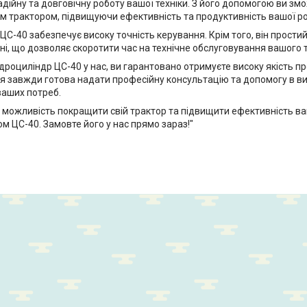
дійну та довговічну роботу вашої техніки. З його допомогою ви зм
їм трактором, підвищуючи ефективність та продуктивність вашої р
ЦС-40 забезпечує високу точність керування. Крім того, він простий
ні, що дозволяє скоротити час на технічне обслуговування вашого 
роциліндр ЦС-40 у нас, ви гарантовано отримуєте високу якість про
я завжди готова надати професійну консультацію та допомогу в в
ваших потреб.
ь можливість покращити свій трактор та підвищити ефективність ва
м ЦС-40. Замовте його у нас прямо зараз!"