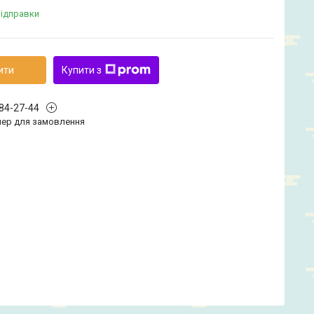
відправки
ити
Купити з
584-27-44
ер для замовлення