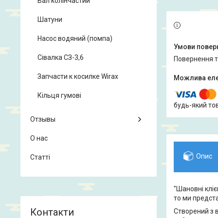
Вал колінчастий
Шатуни
Насос водяний (помпа)
Сівалка СЗ-3,6
повернення 
Запчасти к косилке Wirax
Кільця гумові
будь-який то
Отзывы
О нас
Опис
Статті
"Шановні кліє
то ми предст
Створений з в