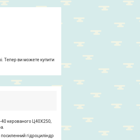
жі. Тепер ви можете купити
-40 керованого Ц40Х250,
а.
й посиленний гідроциліндр