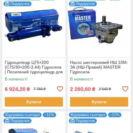
Подарунок
Подарунок
Гідроциліндр Ц75×200
Насос шестерневий НШ 10М-
(С75/30×200-3.44) Гідросила
ЗА (НШ-Правий) MASTER
| Посилений гідроциліндр для
Гідросила
МТЗ, ЮМЗ, Т-40
В наявності
В наявності
6 924,20
2 260,60
₴
₴
7 780 ₴
2 540 ₴
Купити
Купити
Відправка сьогодні
–11%
Відправка сьогодні
–11%
Подарунок
Подарунок