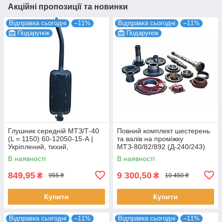
Акційні пропозиції та новинки
Відправка сьогодні
–11%
Відправка сьогодні
–11%
Подарунок
Подарунок
Глушник середній МТЗ/Т-40
Повний комплект шестерень
(L = 1150) 60-12050-15-А |
та валів на проміжку
Укріплений, тихий,
МТЗ-80/82/892 (Д-240/243)
довговічний
В наявності
В наявності
849,95
9 300,50
₴
₴
955 ₴
10 450 ₴
Купити
Купити
Відправка сьогодні
–11%
Відправка сьогодні
–11%