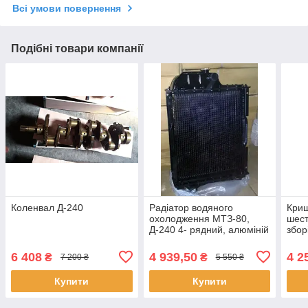
Всі умови повернення
Подібні товари компанії
Коленвал Д-240
Радіатор водяного
Криш
охолодження МТЗ-80,
шест
Д-240 4- рядний, алюміній
збор
70У-1301010
(S.I.
6 408
4 939,50
4 2
₴
₴
7 200 ₴
5 550 ₴
Купити
Купити