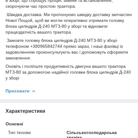
в зборі, що спрощує процес заміни та встановлення,
скорочуючи час простою трактора.
Швидка доставка: Ми пропонуємо швидку доставку запчастин
Нової Пощой, щоб ви могли оперативно отримати головку
блока циліндрів Д-240 МТЗ-80 у зборі та відновити
працездатність вашого трактора.
Замовте головку блока циліндрів Д-240 МТЗ-80 у зборі
телефоном +380965842744 прямо зараз, і наші фахівці із
задоволенням проконсультують вас і допоможуть оформити
замовлення.
Оновіть і поліпште продуктивність двигуна вашого трактора
МТЗ-80 за допомогою надійної головки блока циліндрів Д-240
у зборі
Приховати
Характеристики
Основні
Тип техніки
Сільськогосподарська
техніка