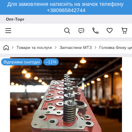
Для замовлення натисніть на значок телефону
+380965842744
Опт-Торг
Товари та послуги
Запчастини МТЗ
Головка блоку ц
Відправка сьогодні
–11%