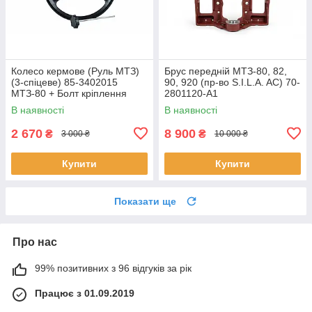
Колесо кермове (Руль МТЗ)
Брус передній МТЗ-80, 82,
(3-спіцеве) 85-3402015
90, 920 (пр-во S.I.L.A. AC) 70-
МТЗ-80 + Болт кріплення
2801120-А1
В наявності
В наявності
2 670
8 900
₴
₴
3 000 ₴
10 000 ₴
Купити
Купити
Показати ще
Про нас
99% позитивних з 96 відгуків за рік
Працює з 01.09.2019