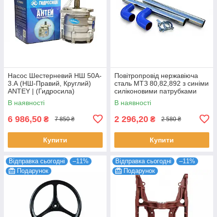
Насос Шестерневий НШ 50A-
Повітропровід нержавіюча
3.А (НШ-Правий, Круглий)
сталь МТЗ 80,82,892 з синіми
ANTEY | (Гидросила)
силіконовими патрубками
В наявності
В наявності
6 986,50
2 296,20
₴
₴
7 850 ₴
2 580 ₴
Купити
Купити
Відправка сьогодні
–11%
Відправка сьогодні
–11%
Подарунок
Подарунок