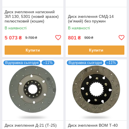
Диск зчеплення натискний
ЗІЛ 130, 5301 (новий зразок)
Диск зчеплення СМД-14
пелюстковий (кошик)
(м'який) без пружин
В наявності
В наявності
5 073
801
₴
₴
5 700 ₴
900 ₴
Купити
Купити
Відправка сьогодні
–11%
Відправка сьогодні
–11%
Диск зчеплення Д-21 (Т-25)
Диск зчеплення ВОМ Т-40