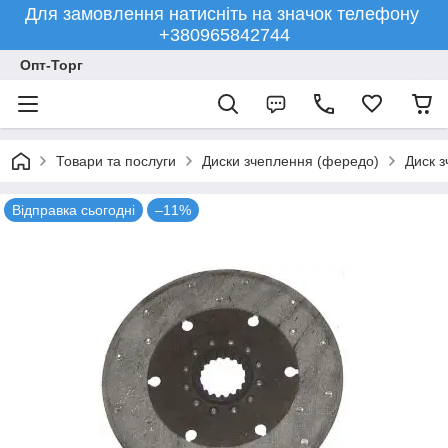
Для замовлення натисніть на значок телефону
+380965842744
Опт-Торг
Товари та послуги
Диски зчеплення (фередо)
Диск 
Відправка сьогодні
–11%