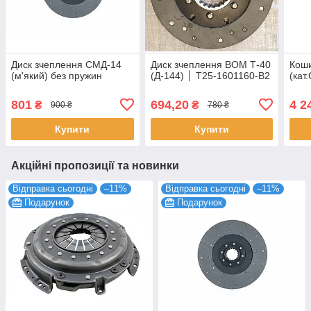
Диск зчеплення СМД-14
Диск зчеплення ВОМ Т-40
Коши
(м'який) без пружин
(Д-144) │ Т25-1601160-В2
(кат
801
694,20
4 2
₴
₴
900 ₴
780 ₴
Купити
Купити
Акційні пропозиції та новинки
Відправка сьогодні
–11%
Відправка сьогодні
–11%
Подарунок
Подарунок