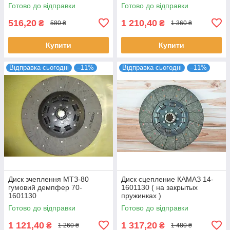
Готово до відправки
Готово до відправки
516,20
1 210,40
₴
₴
580 ₴
1 360 ₴
Купити
Купити
Відправка сьогодні
–11%
Відправка сьогодні
–11%
Диск зчеплення МТЗ-80
Диск сцепление КАМАЗ 14-
гумовий демпфер 70-
1601130 ( на закрытых
1601130
пружинках )
Готово до відправки
Готово до відправки
1 121,40
1 317,20
₴
₴
1 260 ₴
1 480 ₴