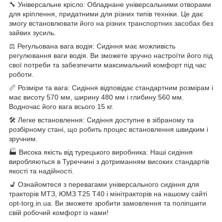
🔧 Універсальне крісло: Обладнане універсальними отворами
для кріплення, придатними для різних типів техніки. Це дає
змогу встановлювати його на різних транспортних засобах без
зайвих зусиль.
⚖️ Регульована вага водія: Сидіння має можливість
регулювання ваги водія. Ви зможете зручно настроїти його під
свої потреби та забезпечити максимальний комфорт під час
роботи.
📏 Розміри та вага: Сидіння відповідає стандартним розмірам і
має висоту 570 мм, ширину 480 мм і глибину 560 мм.
Водночас його вага всього 15 кг.
🛠️ Легке встановлення: Сидіння доступне в зібраному та
розбірному стані, що робить процес встановлення швидким і
зручним.
🏭 Висока якість від турецького виробника: Наші сидіння
виробляються в Туреччині з дотриманням високих стандартів
якості та надійності.
💺 Ознайомтеся з перевагами універсального сидіння для
тракторів МТЗ, ЮМЗ Т25 Т40 і мінітракторів на нашому сайті
opt-torg.in.ua. Ви зможете зробити замовлення та поліпшити
свій робочий комфорт із нами!