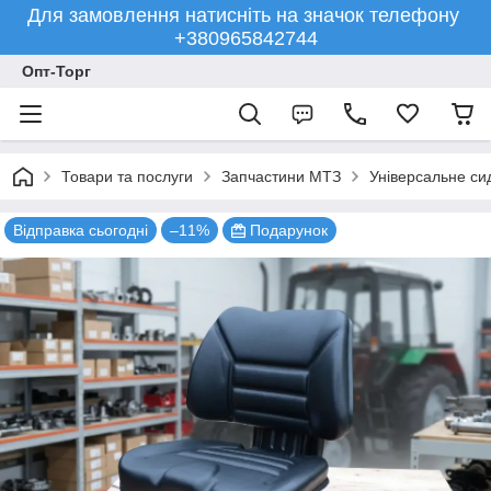
Для замовлення натисніть на значок телефону
+380965842744
Опт-Торг
Товари та послуги
Запчастини МТЗ
Універсальне си
Відправка сьогодні
–11%
Подарунок