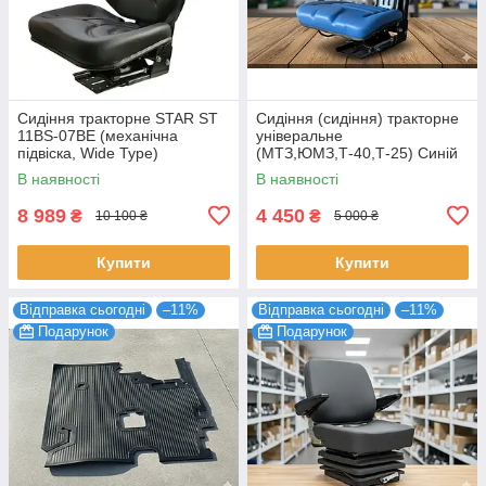
Сидіння тракторне STAR ST
Сидіння (сидіння) тракторне
11BS-07BE (механічна
універальне
підвіска, Wide Type)
(МТЗ,ЮМЗ,Т-40,Т-25) Синій
колір
В наявності
В наявності
8 989
4 450
₴
₴
10 100 ₴
5 000 ₴
Купити
Купити
Відправка сьогодні
–11%
Відправка сьогодні
–11%
Подарунок
Подарунок