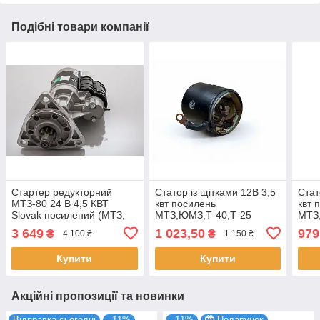
Подібні товари компанії
Стартер редукторний
Статор із щітками 12В 3,5
Стат
МТЗ-80 24 В 4,5 КВТ
квт посилень
квт 
Slovak посилений (МТЗ,
МТЗ,ЮМЗ,Т-40,Т-25
МТЗ
ЮМЗ, Т-40)
3 649
1 023,50
979
₴
₴
4 100 ₴
1 150 ₴
Купити
Купити
Акційні пропозиції та новинки
Відправка сьогодні
–11%
–11%
Подарунок