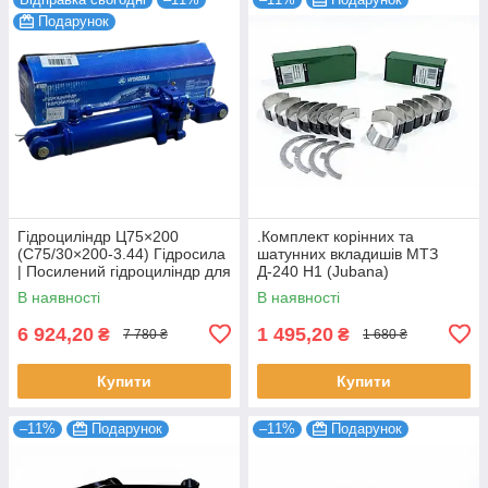
Подарунок
Гідроциліндр Ц75×200
.Комплект корінних та
(С75/30×200-3.44) Гідросила
шатунних вкладишів МТЗ
| Посилений гідроциліндр для
Д-240 Н1 (Jubana)
МТЗ, ЮМЗ, Т-40
В наявності
В наявності
6 924,20
1 495,20
₴
₴
7 780 ₴
1 680 ₴
Купити
Купити
–11%
Подарунок
–11%
Подарунок