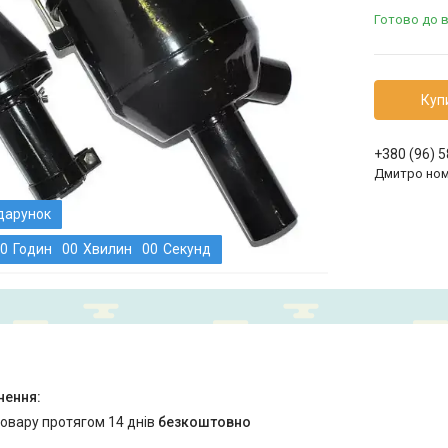
Готово до 
Куп
+380 (96) 
Дмитро ном
0
Годин
0
0
Хвилин
0
0
Секунд
товару протягом 14 днів
безкоштовно