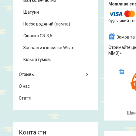
Вал колінчастий
Шатуни
будь-який то
Насос водяний (помпа)
Сівалка СЗ-3,6
Замов та
Отримайте цю
Запчасти к косилке Wirax
ММЗ)»
Кільця гумові
Отзывы
О нас
Статті
Шви