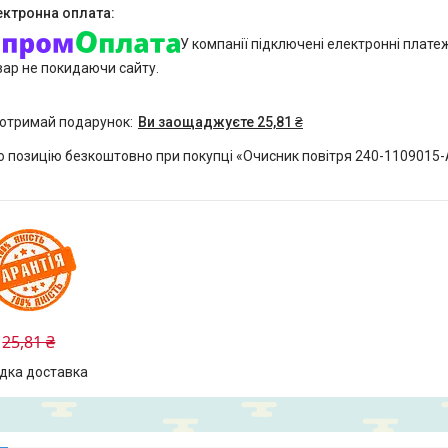
У компанії підключені електронні плате
вар не покидаючи сайту.
 отримай подарунок
Ви заощаджуєте 25,81 ₴
 позицію безкоштовно при покупці «Очисник повітря 240-1109015-А-
25,81 ₴
дка доставка