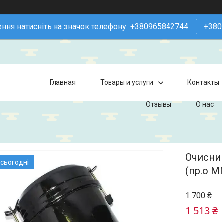
ння натисніть на значок телефону +380965842744
+380
Главная
Товары и услуги
Контакты
Отзывы
О нас
Очисник
 сьогодні
(пр.о 
1 700 ₴
1 513 ₴