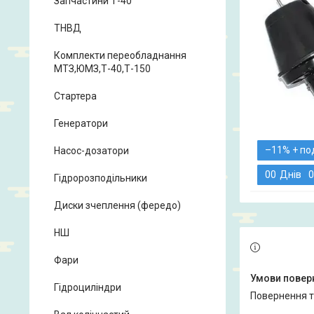
Запчастини Т-40
ТНВД
Комплекти переобладнання
МТЗ,ЮМЗ,Т-40,Т-150
Стартера
Генератори
–11%
Насос-дозатори
0
0
Днів
0
Гідророзподільники
Диски зчеплення (фередо)
НШ
Фари
Гідроциліндри
повернення 