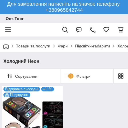
Для замовлення натисніть на значок телефону
+380965842744
Опт-Торг
Товари та послуги
Фари
Підсвітки-габарити
Холо
Холодний Неон
Сортування
0
Фільтри
Відправка сьогодні
–11%
Подарунок